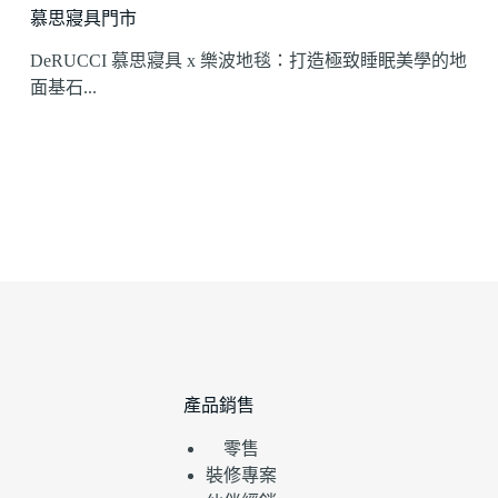
慕思寢具門市
DeRUCCI 慕思寢具 x 樂波地毯：打造極致睡眠美學的地
面基石...
產品銷售
零售
裝修專案