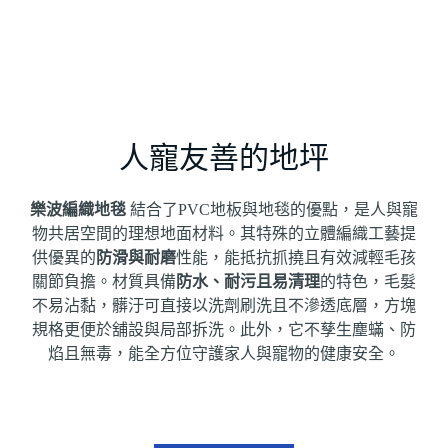
人寵友善的地坪
樂波編織地毯
結合了PVC地板與地毯的優點，是人與寵
物共居空間的理想地面材料
。其特殊的立體編織工藝提
供優異的
防滑與耐磨
性能，能抵抗抓撓且有效減輕毛孩
關節負擔
。材質具備
防水、耐污且易清理
的特色，毛髮
不易沾黏，髒汙可直接以洗劑刷洗且不滲透底層，方塊
規格更便於舖設與局部拆洗
。此外，它
不孳生塵蟎、防
焰且無毒
，能全方位守護家人與寵物的健康安全。