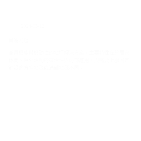
2024-05-12
樂波卷毯
兼具機能與機動性的地坪解決方案，主要特性在於居家
休閒、戶外活動的靈活性與局部應用，與需要上膠固定
舖設的方塊地毯或滿舖地毯不同。