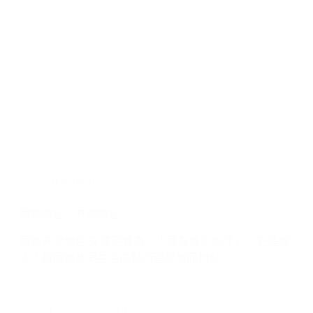
2026-06-12
寵物地毯︱方塊地毯
寵物方塊地毯 又被定義為「人寵友善的地坪」，它是解
決人與寵物共同生活痛點的理想地面材料。