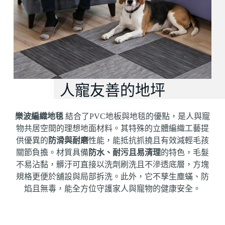
人寵友善的地坪
樂波編織地毯
結合了PVC地板與地毯的優點，是人與寵
物共居空間的理想地面材料
。其特殊的立體編織工藝提
供優異的
防滑與耐磨
性能，能抵抗抓撓且有效減輕毛孩
關節負擔
。材質具備
防水、耐污且易清理
的特色，毛髮
不易沾黏，髒汙可直接以洗劑刷洗且不滲透底層，方塊
規格更便於舖設與局部拆洗
。此外，它
不孳生塵蟎、防
焰且無毒
，能全方位守護家人與寵物的健康安全。