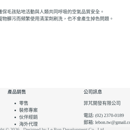
確保毛孩貼地活動與人類共同呼吸的空氣品質安全。
寵物髒污而頻繁使用清潔劑刷洗，也不會產生掉色問題。
產品銷售
公司訊息
零售
菲芃開發有限公司
裝修專案
電話: (02) 2370-0189
伙伴經銷
郵箱: lebon.tw@gmail.c
海外代理
ght © 2026 - Designed by Le Bon Development Co., Ltd.