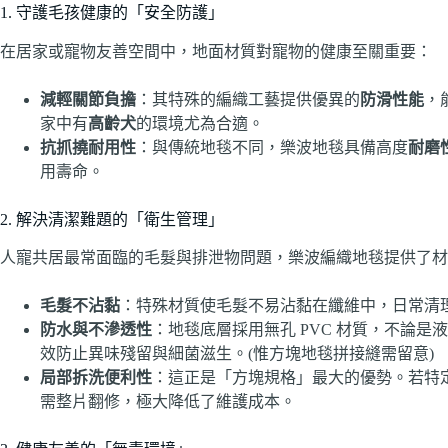
1. 守護毛孩健康的「安全防護」
在居家或寵物友善空間中，地面材質對寵物的健康至關重要：
減輕關節負擔
：其特殊的編織工藝提供優異的
防滑性能
，
家中有
高齡犬
的環境尤為合適。
抗抓撓耐用性
：與傳統地毯不同，樂波地毯具備高度
耐磨
用壽命。
2. 解決清潔難題的「衛生管理」
人寵共居最常面臨的毛髮與排泄物問題，樂波編織地毯提供了材
毛髮不沾黏
：特殊材質使毛髮不易沾黏在纖維中，日常清
防水與不滲透性
：地毯底層採用無孔 PVC 材質，不論
效防止異味殘留與細菌滋生。(惟方塊地毯拼接縫需留意)
局部拆洗便利性
：這正是「方塊規格」最大的優勢。若特
需整片翻修，極大降低了維護成本。