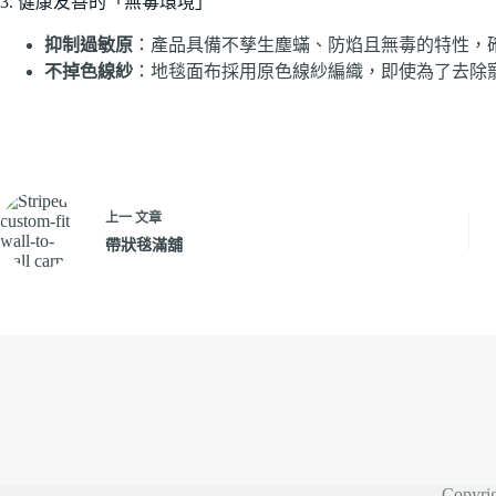
3. 健康友善的「無毒環境」
抑制過敏原
：產品具備不孳生塵蟎、防焰且無毒的特性，
不掉色線紗
：地毯面布採用原色線紗編織，即使為了去除
上一
文章
帶狀毯滿舖
Copyri