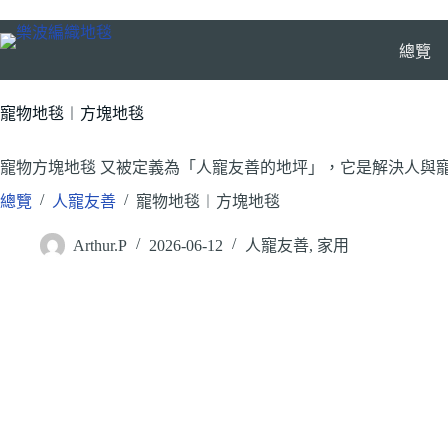
跳
至
總覽
主
要
內
寵物地毯︱方塊地毯
容
寵物方塊地毯 又被定義為「人寵友善的地坪」，它是解決人與
/
/
總覽
人寵友善
寵物地毯︱方塊地毯
Arthur.P
2026-06-12
人寵友善
,
家用