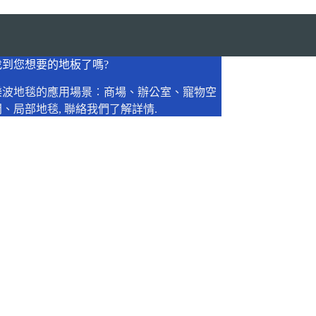
找到您想要的地板了嗎?
樂波地毯的應用場景︰商場、辦公室、寵物空
間、局部地毯, 聯絡我們了解詳情.