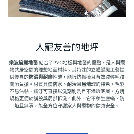
人寵友善的地坪
樂波編織地毯
結合了PVC地板與地毯的優點，是人與寵
物共居空間的理想地面材料
。其特殊的立體編織工藝提
供優異的
防滑與耐磨
性能，能抵抗抓撓且有效減輕毛孩
關節負擔
。材質具備
防水、耐污且易清理
的特色，毛髮
不易沾黏，髒汙可直接以洗劑刷洗且不滲透底層，方塊
規格更便於舖設與局部拆洗
。此外，它
不孳生塵蟎、防
焰且無毒
，能全方位守護家人與寵物的健康安全。