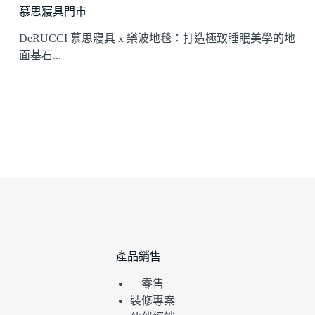
慕思寢具門市
DeRUCCI 慕思寢具 x 樂波地毯：打造極致睡眠美學的地
面基石...
產品銷售
零售
裝修專案